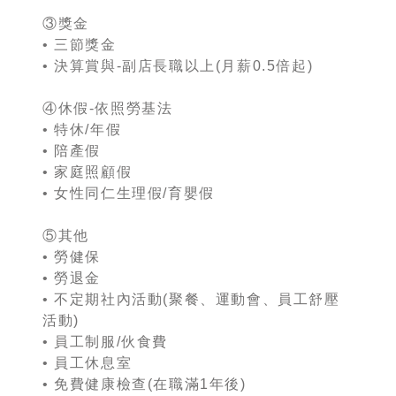
③獎金
• 三節獎金
• 決算賞與-副店長職以上(月薪0.5倍起)
④休假-依照勞基法
• 特休/年假
• 陪產假
• 家庭照顧假
• 女性同仁生理假/育嬰假
⑤其他
• 勞健保
• 勞退金
• 不定期社內活動(聚餐、運動會、員工舒壓
活動)
• 員工制服/伙食費
• 員工休息室
• 免費健康檢查(在職滿1年後)