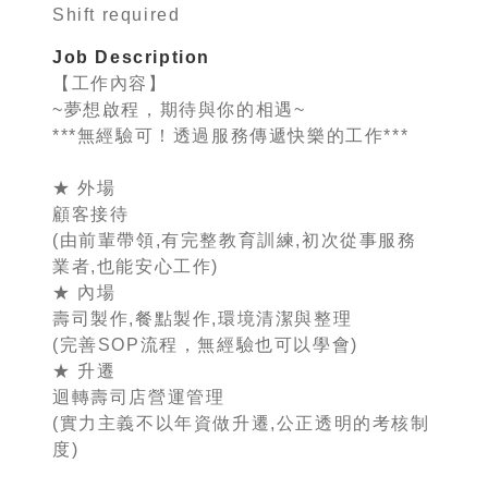
Shift required
Job Description
【工作內容】
~夢想啟程，期待與你的相遇~
***無經驗可！透過服務傳遞快樂的工作***
★ 外場
顧客接待
(由前輩帶領,有完整教育訓練,初次從事服務
業者,也能安心工作)
★ 內場
壽司製作,餐點製作,環境清潔與整理
(完善SOP流程，無經驗也可以學會)
★ 升遷
迴轉壽司店營運管理
(實力主義不以年資做升遷,公正透明的考核制
度)