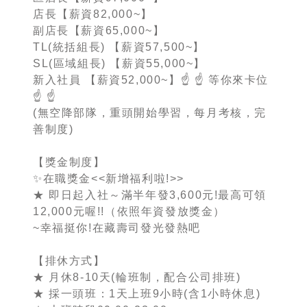
店長【薪資82,000~】
副店長【薪資65,000~】
TL(統括組長) 【薪資57,500~】
SL(區域組長) 【薪資55,000~】
新入社員 【薪資52,000~】☝ ☝ 等你來卡位
☝ ☝
(無空降部隊，重頭開始學習，每月考核，完
善制度)
【獎金制度】
✨在職獎金<<新增福利啦!>>
★ 即日起入社～滿半年發3,600元!最高可領
12,000元喔!!（依照年資發放獎金）
~幸福挺你!在藏壽司發光發熱吧
【排休方式】
★ 月休8-10天(輪班制，配合公司排班)
★ 採一頭班：1天上班9小時(含1小時休息)