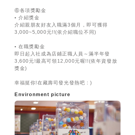
⑥各項獎勵金
• 介紹獎金
介紹親朋友好友入職滿3個月，即可獲得
3,000~5,000元!!(依介紹職位不同)
• 在職獎勵金
即日起入社成為店鋪正職人員～滿半年發
3,600元!最高可領12,000元喔!!(依年資發放
獎金)
幸福挺你!在藏壽司發光發熱吧 : )
Environment picture