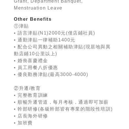
Grant, Department Banquet,
Menstruation Leave
Other Benefits
①津貼
• 語言津貼(N1)2000元(僅店鋪社員)
• 通勤津貼一律補助1400元
• 配合公司異動之相關補助津貼(現居地與異
動店鋪10公里以上)
• 婚喪喜慶禮金
• 員工用餐八折優惠
• 優良勤務津貼(最高3000-4000)
②升遷/教育
• 完整教育訓練
• 順暢升遷管道，每月考核，通過即可加薪
• 幹部研修(各級幹部皆有專業的階段性培訓)
• 店長海外研修
• 加班費